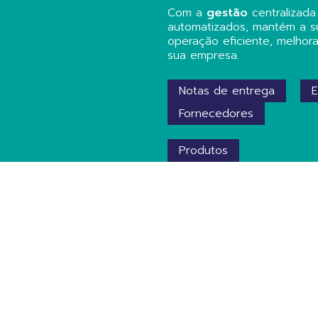
Com a
gestão
centralizad
automatizados, mantém a s
operação eficiente, melhor
sua empresa.
Notas de entrega
Fornecedores
Produtos