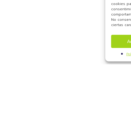
cookies pa
consentimi
comportami
No consent
ciertas car
A
Po
info@evenbytes.com