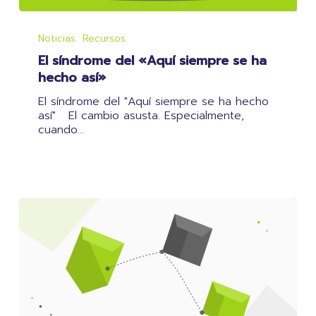
El
síndrome
Noticias
Recursos
del
El síndrome del «Aquí siempre se ha
«Aquí
siempre
hecho así»
se
El síndrome del "Aquí siempre se ha hecho
ha
así" El cambio asusta. Especialmente,
hecho
cuando…
así»