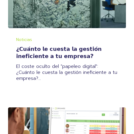
¿𝗖𝘂𝗮́𝗻𝘁𝗼
𝗹𝗲
Noticias
𝗰𝘂𝗲𝘀𝘁𝗮
¿𝗖𝘂𝗮́𝗻𝘁𝗼 𝗹𝗲 𝗰𝘂𝗲𝘀𝘁𝗮 𝗹𝗮 𝗴𝗲𝘀𝘁𝗶𝗼́𝗻
𝗹𝗮
𝗴𝗲𝘀𝘁𝗶𝗼́𝗻
𝗶𝗻𝗲𝗳𝗶𝗰𝗶𝗲𝗻𝘁𝗲 𝗮 𝘁𝘂 𝗲𝗺𝗽𝗿𝗲𝘀𝗮?
𝗶𝗻𝗲𝗳𝗶𝗰𝗶𝗲𝗻𝘁𝗲
El coste oculto del "papeleo digital":
𝗮
¿Cuánto le cuesta la gestión ineficiente a tu
𝘁𝘂
empresa?…
𝗲𝗺𝗽𝗿𝗲𝘀𝗮?