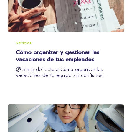
Cómo
organizar
Noticias
y
Cómo organizar y gestionar las
gestionar
las
vacaciones de tus empleados
vacaciones
⏱️ 5 min de lectura Cómo organizar las
de
vacaciones de tu equipo sin conflictos …
tus
empleados