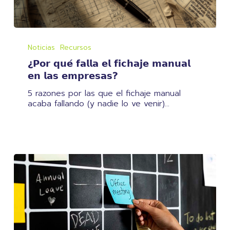
¿𝗣𝗼𝗿
𝗾𝘂𝗲́
Noticias
Recursos
𝗳𝗮𝗹𝗹𝗮
¿𝗣𝗼𝗿 𝗾𝘂𝗲́ 𝗳𝗮𝗹𝗹𝗮 𝗲𝗹 𝗳𝗶𝗰𝗵𝗮𝗷𝗲 𝗺𝗮𝗻𝘂𝗮𝗹
𝗲𝗹
𝗳𝗶𝗰𝗵𝗮𝗷𝗲
𝗲𝗻 𝗹𝗮𝘀 𝗲𝗺𝗽𝗿𝗲𝘀𝗮𝘀?
𝗺𝗮𝗻𝘂𝗮𝗹
5 razones por las que el fichaje manual
𝗲𝗻
acaba fallando (y nadie lo ve venir)…
𝗹𝗮𝘀
𝗲𝗺𝗽𝗿𝗲𝘀𝗮𝘀?