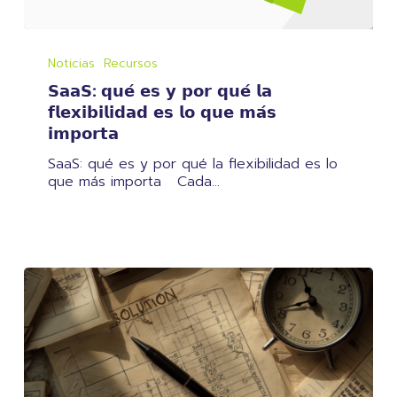
𝗦𝗮𝗮𝗦:
𝗾𝘂𝗲́
Noticias
Recursos
𝗲𝘀
𝗦𝗮𝗮𝗦: 𝗾𝘂𝗲́ 𝗲𝘀 𝘆 𝗽𝗼𝗿 𝗾𝘂𝗲́ 𝗹𝗮
𝘆
𝗽𝗼𝗿
𝗳𝗹𝗲𝘅𝗶𝗯𝗶𝗹𝗶𝗱𝗮𝗱 𝗲𝘀 𝗹𝗼 𝗾𝘂𝗲 𝗺𝗮́𝘀
𝗾𝘂𝗲́
𝗶𝗺𝗽𝗼𝗿𝘁𝗮
𝗹𝗮
𝗳𝗹𝗲𝘅𝗶𝗯𝗶𝗹𝗶𝗱𝗮𝗱
SaaS: qué es y por qué la flexibilidad es lo
𝗲𝘀
que más importa Cada…
𝗹𝗼
𝗾𝘂𝗲
𝗺𝗮́𝘀
𝗶𝗺𝗽𝗼𝗿𝘁𝗮