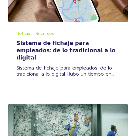
𝗦𝗶𝘀𝘁𝗲𝗺𝗮
𝗱𝗲
Noticias
Recursos
𝗳𝗶𝗰𝗵𝗮𝗷𝗲
𝗦𝗶𝘀𝘁𝗲𝗺𝗮 𝗱𝗲 𝗳𝗶𝗰𝗵𝗮𝗷𝗲 𝗽𝗮𝗿𝗮
𝗽𝗮𝗿𝗮
𝗲𝗺𝗽𝗹𝗲𝗮𝗱𝗼𝘀:
𝗲𝗺𝗽𝗹𝗲𝗮𝗱𝗼𝘀: 𝗱𝗲 𝗹𝗼 𝘁𝗿𝗮𝗱𝗶𝗰𝗶𝗼𝗻𝗮𝗹 𝗮 𝗹𝗼
𝗱𝗲
𝗱𝗶𝗴𝗶𝘁𝗮𝗹
𝗹𝗼
𝘁𝗿𝗮𝗱𝗶𝗰𝗶𝗼𝗻𝗮𝗹
Sistema de fichaje para empleados: de lo
𝗮
tradicional a lo digital Hubo un tiempo en…
𝗹𝗼
𝗱𝗶𝗴𝗶𝘁𝗮𝗹