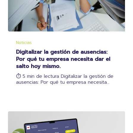
Digitalizar
la
Noticias
gestión
Digitalizar la gestión de ausencias:
de
ausencias:
Por qué tu empresa necesita dar el
Por
salto hoy mismo.
qué
tu
⏱️ 5 min de lectura Digitalizar la gestión de
empresa
ausencias: Por qué tu empresa necesita…
necesita
dar
el
salto
hoy
mismo.