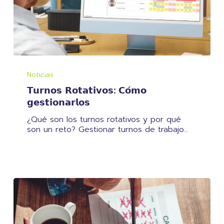
𝗧𝘂𝗿𝗻𝗼𝘀
𝗥𝗼𝘁𝗮𝘁𝗶𝘃𝗼𝘀:
Noticias
𝗖𝗼́𝗺𝗼
𝗧𝘂𝗿𝗻𝗼𝘀 𝗥𝗼𝘁𝗮𝘁𝗶𝘃𝗼𝘀: 𝗖𝗼́𝗺𝗼
𝗴𝗲𝘀𝘁𝗶𝗼𝗻𝗮𝗿𝗹𝗼𝘀
𝗴𝗲𝘀𝘁𝗶𝗼𝗻𝗮𝗿𝗹𝗼𝘀
¿Qué son los turnos rotativos y por qué
son un reto? Gestionar turnos de trabajo…