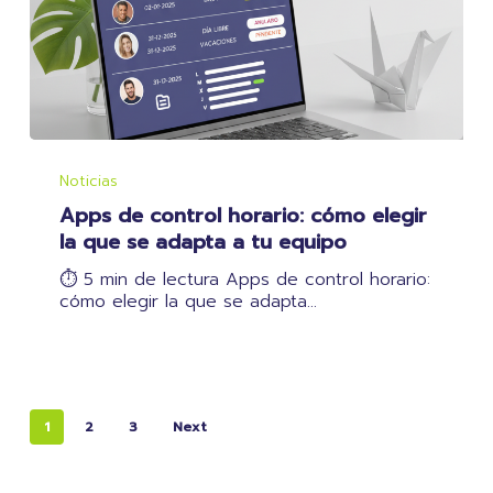
Apps
de
Noticias
control
Apps de control horario: cómo elegir
horario:
cómo
la que se adapta a tu equipo
elegir
⏱️ 5 min de lectura Apps de control horario:
la
cómo elegir la que se adapta…
que
se
adapta
a
tu
equipo
1
2
3
Next