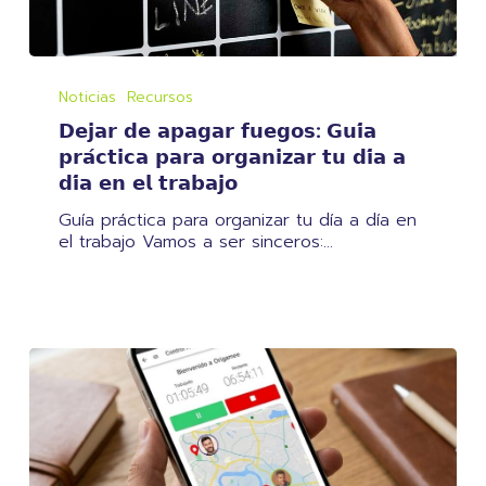
𝗗𝗲𝗷𝗮𝗿
𝗱𝗲
Noticias
Recursos
𝗮𝗽𝗮𝗴𝗮𝗿
𝗗𝗲𝗷𝗮𝗿 𝗱𝗲 𝗮𝗽𝗮𝗴𝗮𝗿 𝗳𝘂𝗲𝗴𝗼𝘀: 𝗚𝘂𝗶́𝗮
𝗳𝘂𝗲𝗴𝗼𝘀:
𝗚𝘂𝗶́𝗮
𝗽𝗿𝗮́𝗰𝘁𝗶𝗰𝗮 𝗽𝗮𝗿𝗮 𝗼𝗿𝗴𝗮𝗻𝗶𝘇𝗮𝗿 𝘁𝘂 𝗱𝗶́𝗮 𝗮
𝗽𝗿𝗮́𝗰𝘁𝗶𝗰𝗮
𝗱𝗶́𝗮 𝗲𝗻 𝗲𝗹 𝘁𝗿𝗮𝗯𝗮𝗷𝗼
𝗽𝗮𝗿𝗮
𝗼𝗿𝗴𝗮𝗻𝗶𝘇𝗮𝗿
Guía práctica para organizar tu día a día en
𝘁𝘂
el trabajo Vamos a ser sinceros:…
𝗱𝗶́𝗮
𝗮
𝗱𝗶́𝗮
𝗲𝗻
𝗲𝗹
𝘁𝗿𝗮𝗯𝗮𝗷𝗼